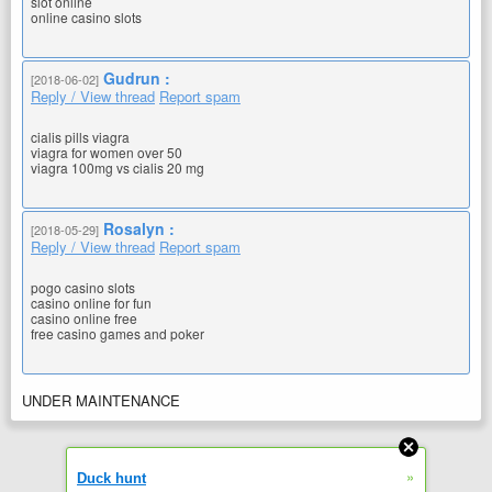
slot online
online casino slots
Gudrun :
[2018-06-02]
Reply / View thread
Report spam
cialis pills viagra
viagra for women over 50
viagra 100mg vs cialis 20 mg
Rosalyn :
[2018-05-29]
Reply / View thread
Report spam
pogo casino slots
casino online for fun
casino online free
free casino games and poker
UNDER MAINTENANCE
»
Duck hunt