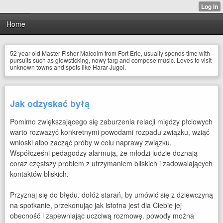
Home
52 year-old Master Fisher Malcolm from Fort Erie, usually spends time with
pursuits such as glowsticking, nowy targ and compose music. Loves to visit
unknown towns and spots like Harar Jugol.
Jak odzyskać byłą
Pomimo zwiększającego się zaburzenia relacji między płciowych
warto rozważyć konkretnymi powodami rozpadu związku, wziąć
wnioski albo zacząć próby w celu naprawy związku.
Współcześni pedagodzy alarmują, że młodzi ludzie doznają
coraz częstszy problem z utrzymaniem bliskich i zadowalających
kontaktów bliskich.
Przyznaj się do błędu. dołóż starań, by umówić się z dziewczyną
na spotkanie, przekonując jak istotna jest dla Ciebie jej
obecność i zapewniając uczciwą rozmowę. powody można