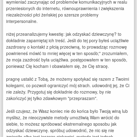
wymieniać zaczynając od problemów komunikacyjnych w realu
przeniesionych do internetu, równouprawnienia i zwiększenia
niezależności płci żeńskiej po szersze problemy
interpersonalne.
niżej przeanalizujemy kwestię: jak odzyskać dziewczynę? to
dokładnie zapamiętaj ich treść. Jeśli do tej pory byłeś uciążliwie
zazdrosny o kontakt z płcią przeciwną, to prowadząc rozmowę
powinieneś mówić to mniej więcej w ten sposób;" zrozumiałem,
że moja zazdrość była uciążliwa. postępowałem w ten sposób,
ponieważ Cię kocham i obawiałem się, że Cię stracę.
pragnę ustalić z Tobą, że możemy spotykać się razem z Twoimi
kolegami, co pozwoli ograniczyć mój strach. udowodnij jej, że Ci
nie zależy. Przygotuj się dokładnie do rozmowy, by nie
zakończyć jej tylko zdawkowym "przepraszam".
Jeśli czujesz, że Wasz koniec nie do końca było Twoją winą lub
myślisz, że nieoczywiste metody umożliwią Wam wrócić do
siebie, to możesz spróbować ekstremalnego sposobu jak
odzyskać dziewczynę. spróbuj udowodnić, że nic się nie
zmieniło albo jest jeszcze ciekawiej. metoda jest jednak