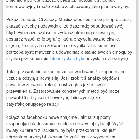
kontrowersyjny i może zostać zastosowany jako plan awaryjny.
Pokaż, że nadal Ci zależy. Musisz wiedzieć za co przepraszasz,
okazać skruchę i udowodnić, że dasz radę odbudować swój
błąd. Być może szybko odzyskasz utraconą dziewczynę.
dostarcz wspólne fotografię, która przywoła ważne chwile.
często, że decyzja o zerwaniu nie wynika z braku miłości i
potrzeba systematycznie udowadniać o stanie swoich emocji, by
szybko przekonać się
jak odzyskac była
odzyskać dziewczynę.
Takie przywołanie uczuć może spowodować, że zapomniane
uczucia odżyją z nową siłą. Jeśli zrobiłeś analizy błędów i
powodów zerwania relacji, dostrzegłeś jakieś swoje
przewinienia. Zastosowanie konkretnych metod być może
pozwoli Ci odzyskać dziewczynę i cieszyć się ze
satysfakcjonującego relacji
dołącz na facebooku nowe znajome , aktualizuj posty,
eksponując jak doskonale sobie radzisz w tej sytuacji. Wyślij
kwiaty kurierem z liścikiem, by była przekonana, kto jest
adresatem przesyłki. czasami prześlij sms z wyznaniem