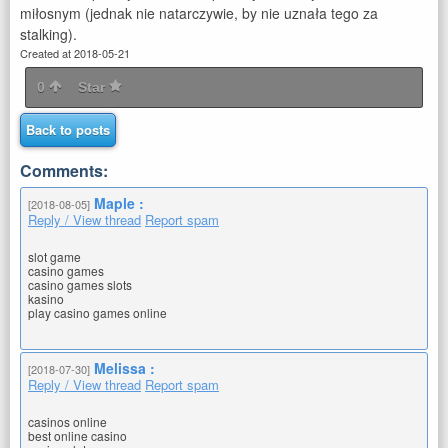
miłosnym (jednak nie natarczywie, by nie uznała tego za
stalking).
Created at 2018-05-21
0
Star
Back to posts
Comments:
Maple :
[2018-08-05]
Reply / View thread
Report spam
slot game
casino games
casino games slots
kasino
play casino games online
Melissa :
[2018-07-30]
Reply / View thread
Report spam
casinos online
best online casino